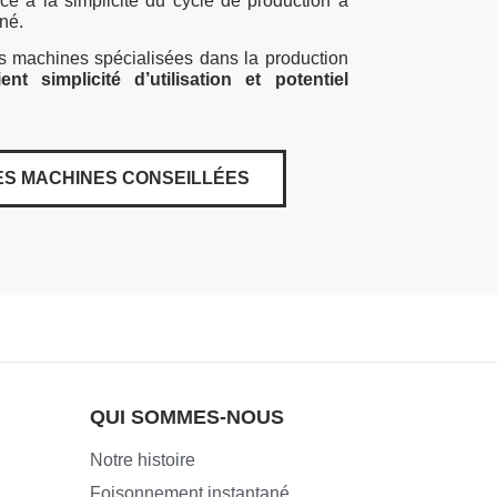
ce à la simplicité du cycle de production à
né.
s machines spécialisées dans la production
lient simplicité d’utilisation et potentiel
S MACHINES CONSEILLÉES
QUI SOMMES-NOUS
Notre histoire
Foisonnement instantané