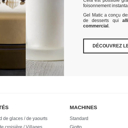
Cela est possible grâ
foisonnement instanta
Gel Matic a conçu de
de desserts qui
al
commercial
.
DÉCOUVREZ LE
TÉS
MACHINES
 de glaces / de yaourts
Standard
e croisière / Villages
Giotto