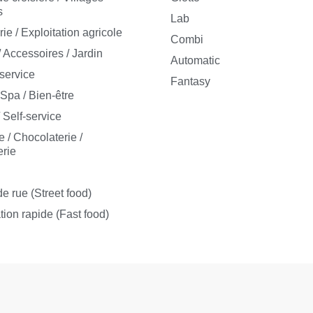
s
Lab
e / Exploitation agricole
Combi
/ Accessoires / Jardin
Automatic
-service
Fantasy
 Spa / Bien-être
 Self-service
e / Chocolaterie /
rie
s
e rue (Street food)
tion rapide (Fast food)