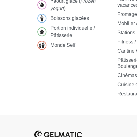
Yaourt glacé (
Frozen
vacance
yogurt
)
Fromageri
Boissons glacées
Mobilier 
Portion individuelle /
Stations
Pâtisserie
Fitness /
Monde Self
Cantine /
Pâtisseri
Boulange
Cinéma
Cuisine d
Restaura