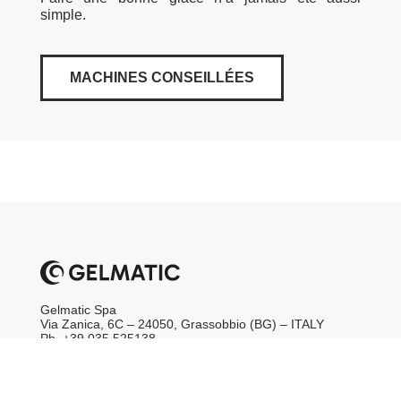
simple.
MACHINES CONSEILLÉES
Gelmatic Spa
Via Zanica, 6C – 24050, Grassobbio (BG) – ITALY
Ph. +39 035 525138
CF & VAT No. IT00383100161
web@gelmatic.com