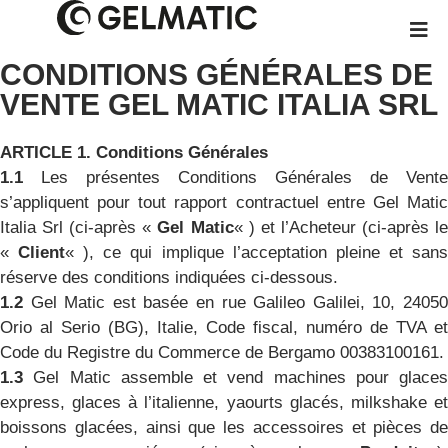
CONDITIONS GÉNÉRALES DE
VENTE GEL MATIC ITALIA SRL
ARTICLE 1. Conditions Générales
1.1
Les présentes Conditions Générales de Vente
s’appliquent pour tout rapport contractuel entre Gel Matic
Italia Srl (ci-après «
Gel Matic
« ) et l’Acheteur (ci-après l
«
Client
« ), ce qui implique l’acceptation pleine et san
réserve des conditions indiquées ci-dessous.
1.2
Gel Matic est basée en rue Galileo Galilei, 10, 2405
Orio al Serio (BG), Italie, Code fiscal, numéro de TVA et
Code du Registre du Commerce de Bergamo 00383100161.
1.3
Gel Matic assemble et vend machines pour glaces
express, glaces à l’italienne, yaourts glacés, milkshake et
boissons glacées, ainsi que les accessoires et pièces de