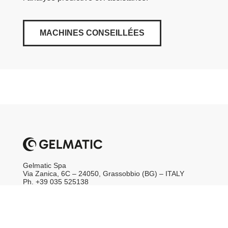
MACHINES CONSEILLÉES
Gelmatic Spa
Via Zanica, 6C – 24050, Grassobbio (BG) – ITALY
Ph. +39 035 525138
CF & VAT No. IT00383100161
web@gelmatic.com