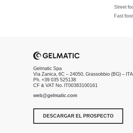
Street fo
Fast foo
Gelmatic Spa
Via Zanica, 6C – 24050, Grassobbio (BG) – IT
Ph. +39 035 525138
CF & VAT No. IT00383100161
web@gelmatic.com
DESCARGAR EL PROSPECTO