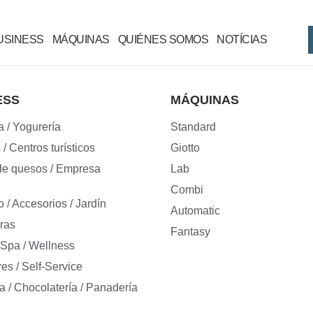
USINESS
MÁQUINAS
QUIÉNES SOMOS
NOTÍCIAS
ESS
MÁQUINAS
a / Yogurería
Standard
/ Centros turísticos
Giotto
de quesos / Empresa
Lab
Combi
o / Accesorios / Jardín
Automatic
ras
Fantasy
/ Spa / Wellness
s / Self-Service
a / Chocolatería / Panadería