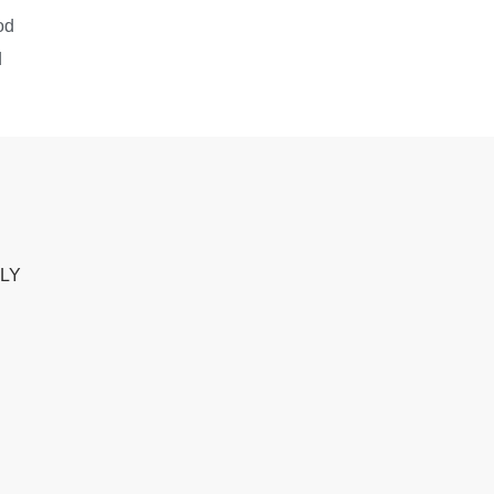
od
d
ALY