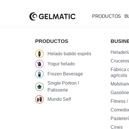
PRODUCTOS
B
PRODUCTOS
BUSIN
Heladerí
Helado batido exprés
Cruceros 
Yogur helado
Fábrica 
Frozen Beverage
agrícola
Single Portion /
Mobiliari
Patisserie
Gasoline
Mundo Self
Fitness 
Comedore
Pastelerí
Cines