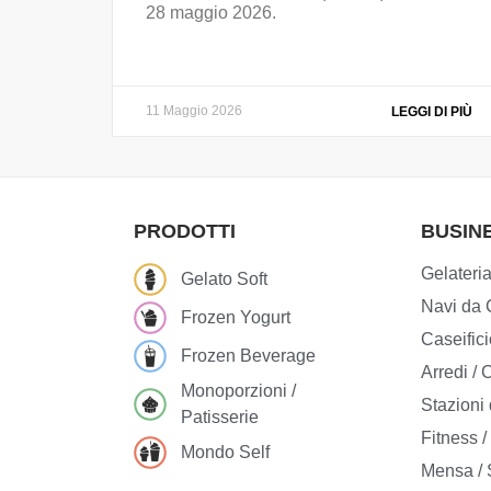
28 maggio 2026.
11 Maggio 2026
LEGGI DI PIÙ
PRODOTTI
BUSIN
Gelateria
Gelato Soft
Navi da C
Frozen Yogurt
Caseifici
Frozen Beverage
Arredi /
Monoporzioni /
Stazioni 
Patisserie
Fitness 
Mondo Self
Mensa / 