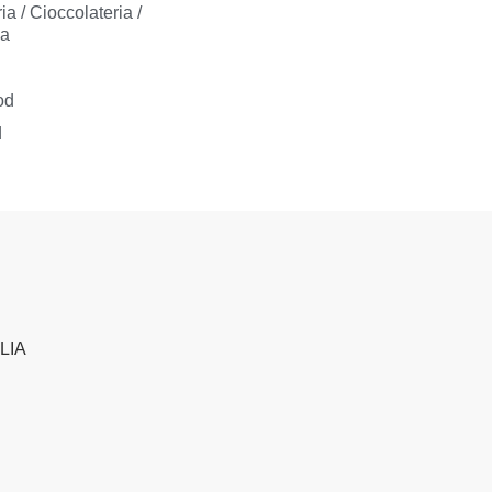
ia / Cioccolateria /
ia
od
d
ALIA