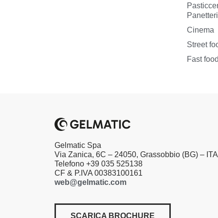
Pasticcer
Panetter
Cinema
Street fo
Fast foo
Gelmatic Spa
Via Zanica, 6C – 24050, Grassobbio (BG) – IT
Telefono +39 035 525138
CF & P.IVA 00383100161
web@gelmatic.com
SCARICA BROCHURE