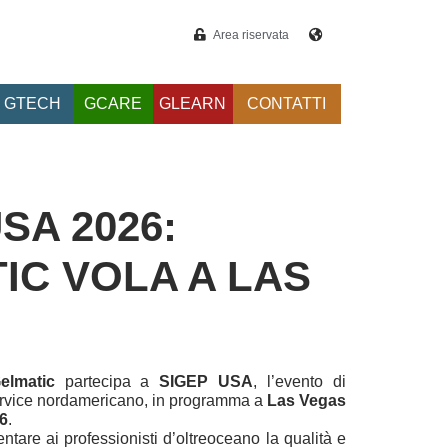
Area riservata
GTECH
GCARE
GLEARN
CONTATTI
SA 2026:
IC VOLA A LAS
elmatic
partecipa a
SIGEP USA
, l’evento di
service nordamericano, in programma a
Las Vegas
26
.
tare ai professionisti d’oltreoceano la qualità e