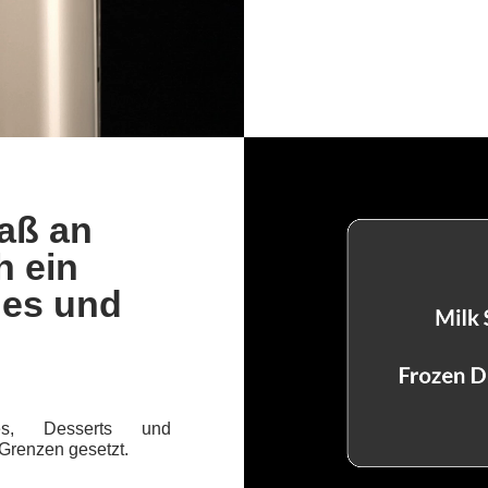
aß an
h ein
hes und
kes, Desserts und
 Grenzen gesetzt.