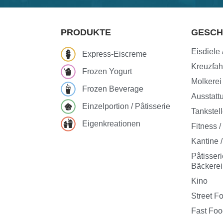
PRODUKTE
GESCH
Eisdiele
Express-Eiscreme
Kreuzfah
Frozen Yogurt
Molkerei
Frozen Beverage
Ausstatt
Einzelportion / Pâtisserie
Tankstel
Eigenkreationen
Fitness 
Kantine /
Pâtisser
Bäckerei
Kino
Street F
Fast Fo