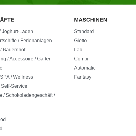
ÄFTE
MASCHINEN
 / Joghurt-Laden
Standard
rtschiffe / Ferienanlagen
Giotto
 / Bauernhof
Lab
ung / Accessoire / Garten
Combi
le
Automatic
/ SPA / Wellness
Fantasy
 Self-Service
ie / Schokoladengeschäft /
ood
od