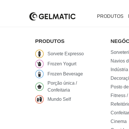
PRODUTOS
PRODUTOS
NEGÓC
Sorveteri
Sorvete Expresso
Navios d
Frozen Yogurt
Indústria
Frozen Beverage
Decoraçõ
Porção única /
Posto de
Confeitaria
Fitness 
Mundo Self
Refeitóri
Confeitar
Cinema